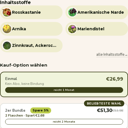
Inhaltsstoffe
Rosskastanie
Amerikanische Narde
Arnika
Mariendistel
Zinnkraut, Ackerschachtelhalm
alle Inhaltsstoffe→
Kauf-Option wählen
€26,99
Einmal
Kein Abo, keine Bindung
reicht 1 Monat
BELIEBTESTE WAHL
€51,30
2er Bundle
€53,98
Spare 5%
2 Flaschen · Spart €2,68
reicht 2 Monate