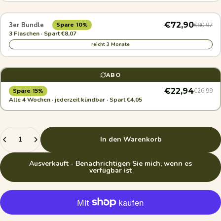
€72,90
3er Bundle
€80,97
Spare 10%
3 Flaschen · Spart €8,07
reicht 3 Monate
ABO
€22,94
€26,99
Spare 15%
Alle 4 Wochen · jederzeit kündbar · Spart €4,05
Anzahl
In den Warenkorb
Ausverkauft - Benachrichtigen Sie mich, wenn es
verfügbar ist