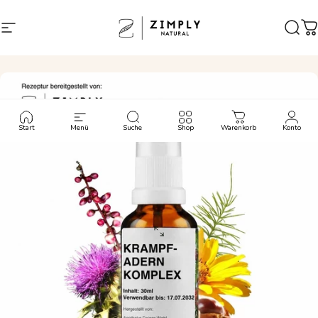
Direkt zum Inhalt
Seitennavigation
Zimply Natural
Such
W
Start
Menü
Suche
Shop
Warenkorb
Konto