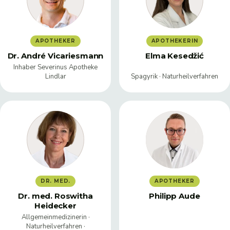
APOTHEKER
APOTHEKERIN
Dr. André Vicariesmann
Elma Kesedžić
Inhaber Severinus Apotheke
Lindlar
Spagyrik · Naturheilverfahren
DR. MED.
APOTHEKER
Dr. med. Roswitha
Philipp Aude
Heidecker
Allgemeinmedizinerin ·
Naturheilverfahren ·