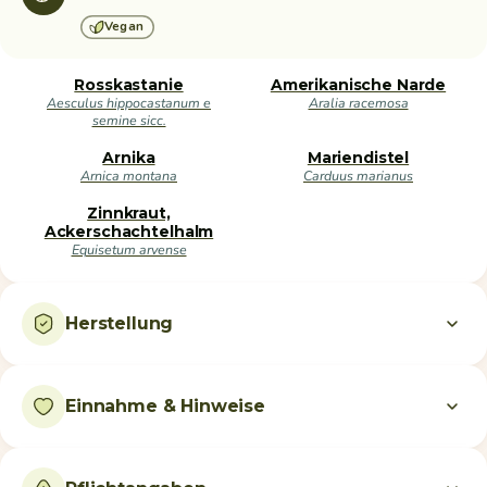
Vegan
Rosskastanie
Amerikanische Narde
Aesculus hippocastanum e
Aralia racemosa
semine sicc.
Arnika
Mariendistel
Arnica montana
Carduus marianus
Zinnkraut,
Ackerschachtelhalm
Equisetum arvense
Herstellung
Einnahme & Hinweise