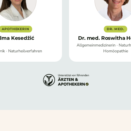
APOTHEKERIN
DR. MED.
lma Kesedžić
Dr. med. Roswitha H
Allgemeinmedizinerin · Naturhe
ik · Naturheilverfahren
Homöopathie