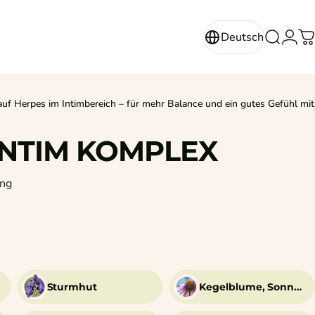
Login
Deutsch
Suche
W
Deutsch
uf Herpes im Intimbereich – für mehr Balance und ein gutes Gefühl mit
INTIM
KOMPLEX
1 Bewertungen insgesamt
ng
Sturmhut
Kegelblume, Sonnenhut