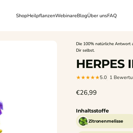
Shop
Heilpflanzen
Webinare
Blog
Über uns
FAQ
Shop
Heilpflanzen
Webinare
Blog
Über uns
FAQ
Die 100% natürliche Antwort a
Dir selbst.
HERPES
5.0
1 Bewertu
€26,99
Inhaltsstoffe
Zitronenmelisse