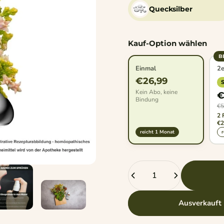
Quecksilber
Kauf-Option wählen
B
Einmal
2e
€26,99
Kein Abo, keine
€
Bindung
€5
2 
€2
reicht 1 Monat
r
Anzahl
Ausverkauft 