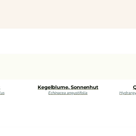
t
Kegelblume, Sonnenhut
Q
lus
Echinacea angustifolia
Hydrargy