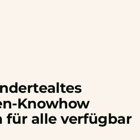
ndertealtes
zen-Knowhow
h
für
alle
verfügbar