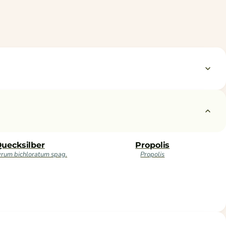
uecksilber
Propolis
rum bichloratum spag.
Propolis