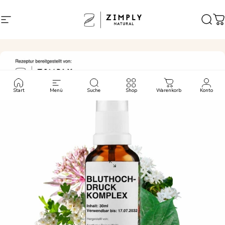
Direkt zum Inhalt
Seitennavigation
Zimply Natural
Such
W
Start
Menü
Suche
Shop
Warenkorb
Konto