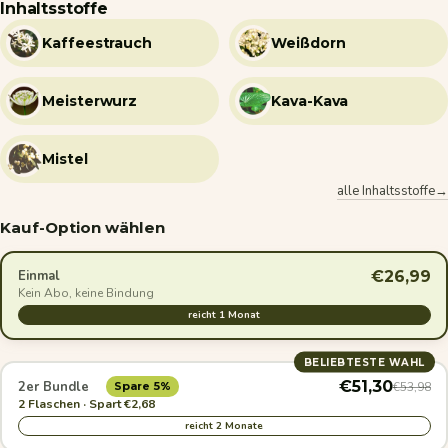
Inhaltsstoffe
Kaffeestrauch
Weißdorn
Meisterwurz
Kava-Kava
Mistel
alle Inhaltsstoffe→
Kauf-Option wählen
€26,99
Einmal
Kein Abo, keine Bindung
reicht 1 Monat
BELIEBTESTE WAHL
€51,30
2er Bundle
€53,98
Spare 5%
2 Flaschen · Spart €2,68
reicht 2 Monate