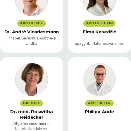
APOTHEKER
APOTHEKERIN
Dr. André Vicariesmann
Elma Kesedžić
Inhaber Severinus Apotheke
Lindlar
Spagyrik · Naturheilverfahren
DR. MED.
APOTHEKER
Dr. med. Roswitha
Philipp Aude
Heidecker
Allgemeinmedizinerin ·
Naturheilverfahren ·