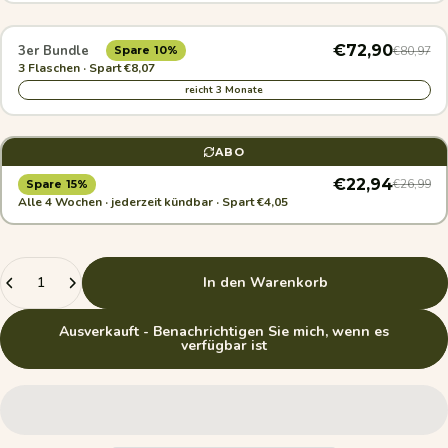
€72,90
3er Bundle
€80,97
Spare 10%
3 Flaschen · Spart €8,07
reicht 3 Monate
ABO
€22,94
€26,99
Spare 15%
Alle 4 Wochen · jederzeit kündbar · Spart €4,05
Anzahl
In den Warenkorb
Ausverkauft - Benachrichtigen Sie mich, wenn es
verfügbar ist