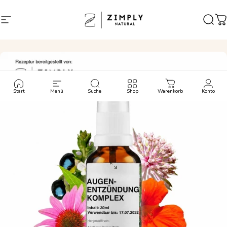
Direkt zum Inhalt
Seitennavigation
Zimply Natural
Such
W
Start
Menü
Suche
Shop
Warenkorb
Konto