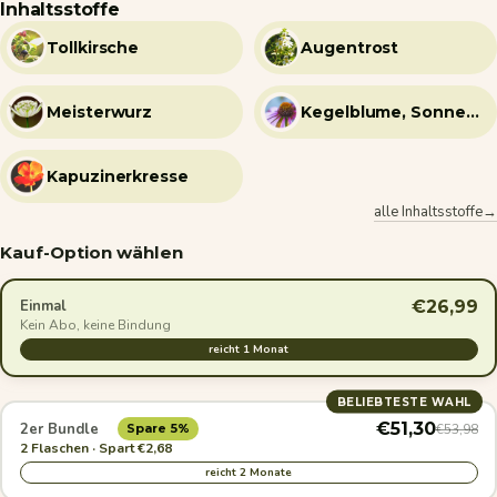
Inhaltsstoffe
Tollkirsche
Augentrost
Meisterwurz
Kegelblume, Sonnenhut
Kapuzinerkresse
alle Inhaltsstoffe→
Kauf-Option wählen
€26,99
Einmal
Kein Abo, keine Bindung
reicht 1 Monat
BELIEBTESTE WAHL
€51,30
2er Bundle
€53,98
Spare 5%
2 Flaschen · Spart €2,68
reicht 2 Monate