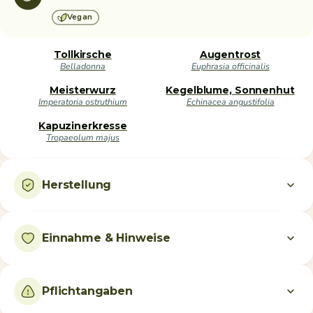
Vegan
Tollkirsche
Augentrost
Belladonna
Euphrasia officinalis
Meisterwurz
Kegelblume, Sonnenhut
Imperatoria ostruthium
Echinacea angustifolia
Kapuzinerkresse
Tropaeolum majus
Herstellung
Einnahme & Hinweise
Pflichtangaben