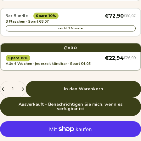
€72,90
3er Bundle
€80,97
Spare 10%
3 Flaschen · Spart €8,07
reicht 3 Monate
ABO
€22,94
€26,99
Spare 15%
Alle 4 Wochen · jederzeit kündbar · Spart €4,05
Anzahl
In den Warenkorb
Ausverkauft - Benachrichtigen Sie mich, wenn es
verfügbar ist