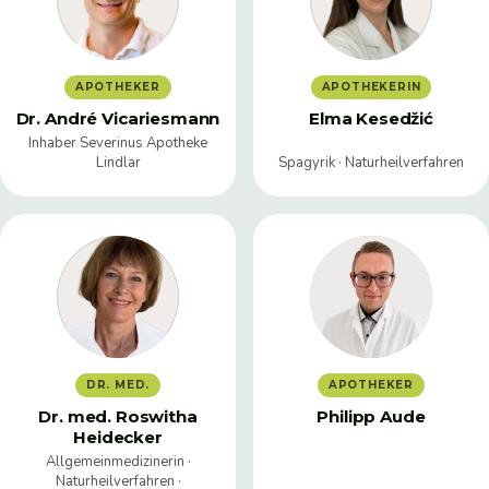
APOTHEKER
APOTHEKERIN
Dr. André Vicariesmann
Elma Kesedžić
Inhaber Severinus Apotheke
Lindlar
Spagyrik · Naturheilverfahren
DR. MED.
APOTHEKER
Dr. med. Roswitha
Philipp Aude
Heidecker
Allgemeinmedizinerin ·
Naturheilverfahren ·