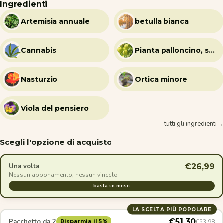
Ingredienti
Artemisia annuale
betulla bianca
Cannabis
Pianta palloncino, semi di cuore
Nasturzio
Ortica minore
Viola del pensiero
tutti gli ingredienti→
Scegli l'opzione di acquisto
€26,99
Una volta
Nessun abbonamento, nessun vincolo
basta un mese
LA SCELTA PIÙ POPOLARE
€51,30
Pacchetto da 2
€53,98
Risparmia il 5%