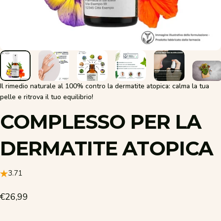
Il rimedio naturale al 100% contro la dermatite atopica: calma la tua
pelle e ritrova il tuo equilibrio!
COMPLESSO
PER
LA
DERMATITE
ATOPICA
3.71
€26,99