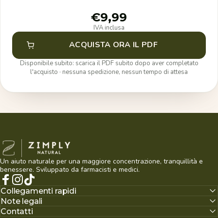
€9,99
IVA inclusa
ACQUISTA ORA IL PDF
Disponibile subito: scarica il PDF subito dopo aver completato
l'acquisto · nessuna spedizione, nessun tempo di attesa
Zimply Natural
Un aiuto naturale per una maggiore concentrazione, tranquillità e
benessere. Sviluppato da farmacisti e medici.
Facebook
Instagram
TikTok
Collegamenti rapidi
Note legali
Contatti