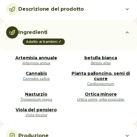
Descrizione del prodotto
Ingredienti
Adatto ai bambini ✓
Artemisia annuale
betulla bianca
Artemisia annua
Betula alba
Cannabis
Pianta palloncino, semi di
Cannabis sativa
cuore
Cardiospermum
Nasturzio
Ortica minore
Tropaeolum majus
Urtica urens, erba essiccata.
Viola del pensiero
Viola tricolor
Produzione