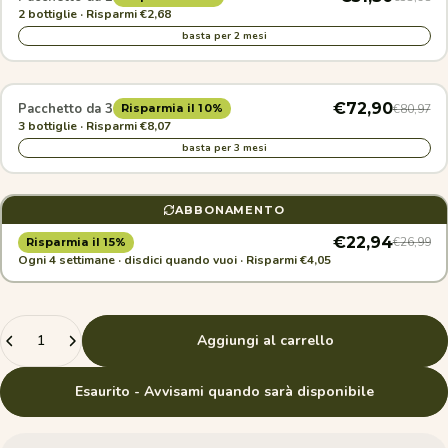
2 bottiglie · Risparmi €2,68
basta per 2 mesi
€72,90
Pacchetto da 3
€80,97
Risparmia il 10%
3 bottiglie · Risparmi €8,07
basta per 3 mesi
ABBONAMENTO
€22,94
€26,99
Risparmia il 15%
Ogni 4 settimane · disdici quando vuoi · Risparmi €4,05
Quantità
Aggiungi al carrello
Esaurito - Avvisami quando sarà disponibile