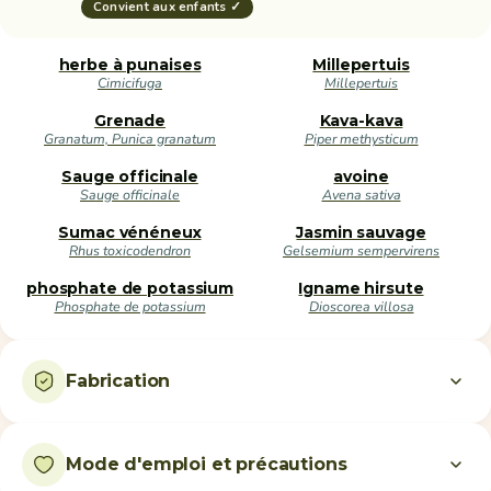
Convient aux enfants ✓
herbe à punaises
Millepertuis
Cimicifuga
Millepertuis
Grenade
Kava-kava
Granatum, Punica granatum
Piper methysticum
Sauge officinale
avoine
Sauge officinale
Avena sativa
Sumac vénéneux
Jasmin sauvage
Rhus toxicodendron
Gelsemium sempervirens
phosphate de potassium
Igname hirsute
Phosphate de potassium
Dioscorea villosa
Fabrication
Mode d'emploi et précautions