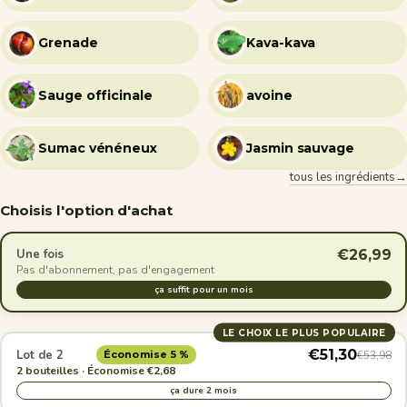
Grenade
Kava-kava
Sauge officinale
avoine
Sumac vénéneux
Jasmin sauvage
tous les ingrédients→
Choisis l'option d'achat
€26,99
Une fois
Pas d'abonnement, pas d'engagement
ça suffit pour un mois
LE CHOIX LE PLUS POPULAIRE
€51,30
Lot de 2
€53,98
Économise 5 %
2 bouteilles · Économise €2,68
ça dure 2 mois