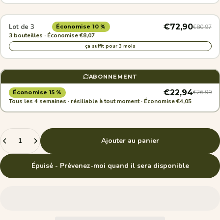
€72,90
Lot de 3
€80,97
Économise 10 %
3 bouteilles · Économise €8,07
ça suffit pour 3 mois
ABONNEMENT
€22,94
€26,99
Économise 15 %
Tous les 4 semaines · résiliable à tout moment · Économise €4,05
Quantité
Ajouter au panier
Épuisé - Prévenez-moi quand il sera disponible