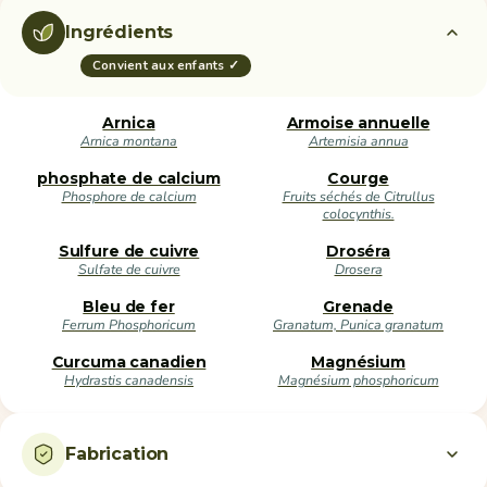
Ingrédients
Convient aux enfants ✓
Arnica
Armoise annuelle
Arnica montana
Artemisia annua
phosphate de calcium
Courge
Phosphore de calcium
Fruits séchés de Citrullus
colocynthis.
Sulfure de cuivre
Droséra
Sulfate de cuivre
Drosera
Bleu de fer
Grenade
Ferrum Phosphoricum
Granatum, Punica granatum
Curcuma canadien
Magnésium
Hydrastis canadensis
Magnésium phosphoricum
Fabrication