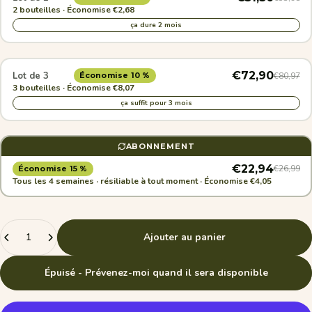
2 bouteilles · Économise €2,68
ça dure 2 mois
€72,90
Lot de 3
€80,97
Économise 10 %
3 bouteilles · Économise €8,07
ça suffit pour 3 mois
ABONNEMENT
€22,94
€26,99
Économise 15 %
Tous les 4 semaines · résiliable à tout moment · Économise €4,05
Quantité
Ajouter au panier
Épuisé - Prévenez-moi quand il sera disponible