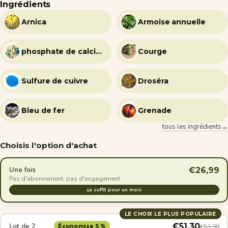
Ingrédients
Arnica
Armoise annuelle
phosphate de calcium
Courge
Sulfure de cuivre
Droséra
Bleu de fer
Grenade
tous les ingrédients→
Choisis l'option d'achat
€26,99
Une fois
Pas d'abonnement, pas d'engagement
ça suffit pour un mois
LE CHOIX LE PLUS POPULAIRE
€51,30
Lot de 2
€53,98
Économise 5 %