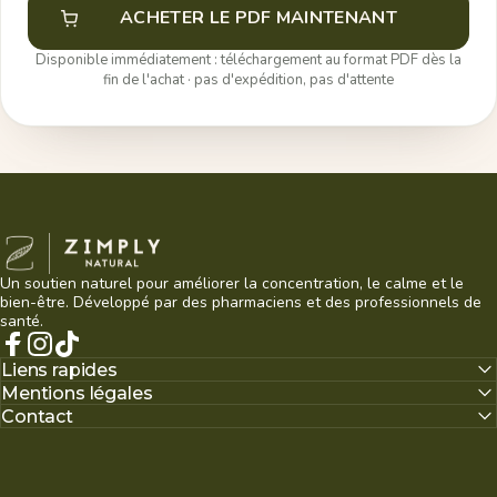
ACHETER LE PDF MAINTENANT
Disponible immédiatement : téléchargement au format PDF dès la
fin de l'achat · pas d'expédition, pas d'attente
Zimply Natural
Un soutien naturel pour améliorer la concentration, le calme et le
bien-être. Développé par des pharmaciens et des professionnels de
santé.
Facebook
Instagram
TikTok
Liens rapides
Mentions légales
Contact