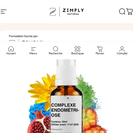
Passer au contenu
Navigation
Zimply Natural
Rech
P
Accueil
Menu
Recherche
Boutique
Panier
Compte