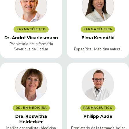
FARMACÉUTICO
FARMACÉUTICA
Dr. André Vicariesmann
Elma Kesedžić
Propietario de la farmacia
Severinus de Lindlar
Espagírica · Medicina natural
DR. EN MEDICINA
FARMACÉUTICO
Dra. Roswitha
Philipp Aude
Heidecker
Médica generalista · Medicina
Propietario de la farmacia Adler