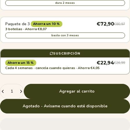
dura 2 meses
€72,90
Paquete de 3
€80,97
Ahorra un 10 %
3 botellas · Ahorra €8,07
basta con 3 meses
SUSCRIPCIÓN
€22,94
€26,99
Ahorra un 15 %
Cada 4 semanas · cancela cuando quieras · Ahorra €4,05
Cantidad
Agregar al carrito
Agotado - Avísame cuando esté disponible