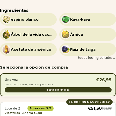
Ingredientes
espino blanco
Kava-kava
Árbol de la vida occidental
Árnica
Acetato de arsénico
Raíz de taiga
todos los ingredientes→
Selecciona la opción de compra
€26,99
Una vez
Sin suscripción, sin compromiso
basta con un mes
LA OPCIÓN MÁS POPULAR
€51,30
Lote de 2
€53,98
Ahorra un 5 %
2 botellas · Ahorra €2,68