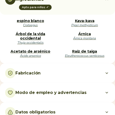
Apto para niños ✓
espino blanco
Kava-kava
Crataegus
Piper methysticum
Árbol de la vida
Árnica
occidental
Árnica montana
Thuja occidentalis
Acetato de arsénico
Raíz de taiga
Ácido arsenico
Eleutherococcus senticosus
Fabricación
Modo de empleo y advertencias
Datos obligatorios