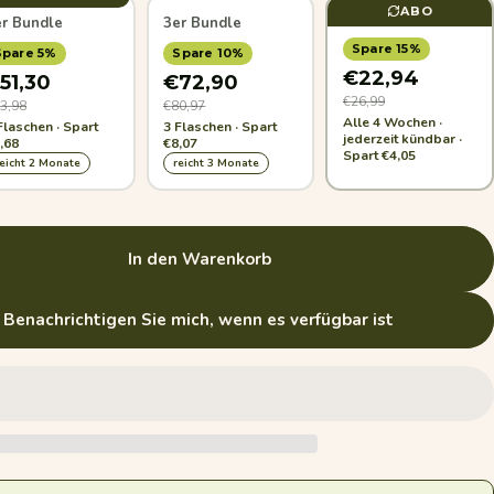
ABO
er Bundle
3er Bundle
Spare 15%
Spare 5%
Spare 10%
€22,94
51,30
€72,90
€26,99
3,98
€80,97
Alle 4 Wochen ·
Flaschen · Spart
3 Flaschen · Spart
jederzeit kündbar ·
,68
€8,07
Spart €4,05
reicht 2 Monate
reicht 3 Monate
In den Warenkorb
 Benachrichtigen Sie mich, wenn es verfügbar ist