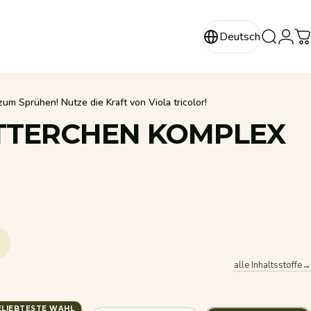
Login
Deutsch
Suche
W
Deutsch
m Sprühen! Nutze die Kraft von Viola tricolor!
TTERCHEN
KOMPLEX
alle Inhaltsstoffe→
ELIEBTESTE WAHL