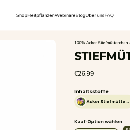
Shop
Heilpflanzen
Webinare
Blog
Über uns
FAQ
Shop
Heilpflanzen
Webinare
Blog
Über uns
FAQ
100% Acker Stiefmütterchen zu
STIEFMÜ
€26,99
Inhaltsstoffe
Acker Stiefmütterchen
Kauf-Option wählen
B