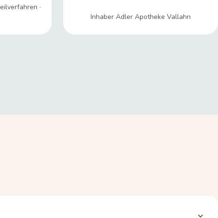
eilverfahren ·
Inhaber Adler Apotheke Vallahn