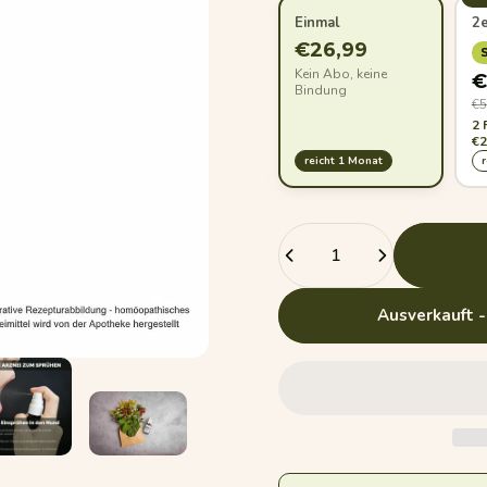
Einmal
2
€26,99
Kein Abo, keine
€
Bindung
€5
2 
€2
reicht 1 Monat
Anzahl
Ausverkauft -