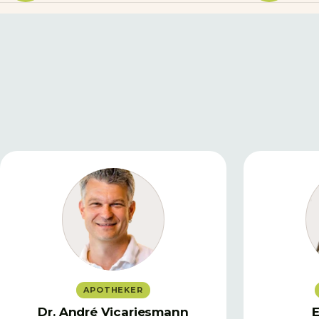
APOTHEKER
Dr. André Vicariesmann
E