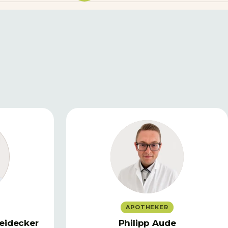
APOTHEKER
eidecker
Philipp Aude