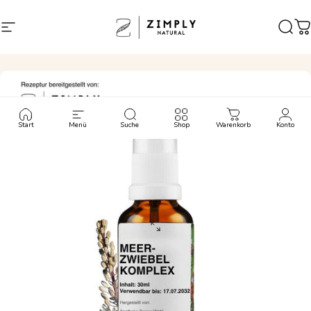
Direkt zum Inhalt
Seitennavigation
Zimply Natural
Such
W
Start
Menü
Suche
Shop
Warenkorb
Konto