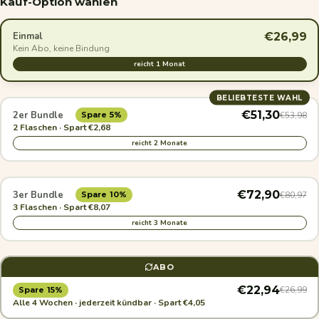
Kauf-Option wählen
€26,99
Einmal
Kein Abo, keine Bindung
reicht 1 Monat
BELIEBTESTE WAHL
€51,30
2er Bundle
€53,98
Spare 5%
2 Flaschen · Spart €2,68
reicht 2 Monate
€72,90
3er Bundle
€80,97
Spare 10%
3 Flaschen · Spart €8,07
reicht 3 Monate
ABO
€22,94
€26,99
Spare 15%
Alle 4 Wochen · jederzeit kündbar · Spart €4,05